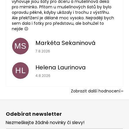
vyhovuje jsou šaty pro dceru a mušelínová deka
pro miminko. Přitom u mušelínových šatů by bylo
opravdu pěkné, kdyby ukázaly i trochu z výstřihu.
Ale překřížení je dělané moc vysoko. Nejraději bych
sem dala i fotky pro představu, ale bohužel to
nejde ☹️
Markéta Sekaninová
MS
Hodnocení obchodu je 5 z 5 hvězdiček.
7.8.2026
Helena Laurinova
HL
Hodnocení obchodu je 5 z 5 hvězdiček.
4.8.2026
Zobrazit další hodnocení
Z
á
Odebírat newsletter
p
Nezmeškejte žádné novinky či slevy!
a