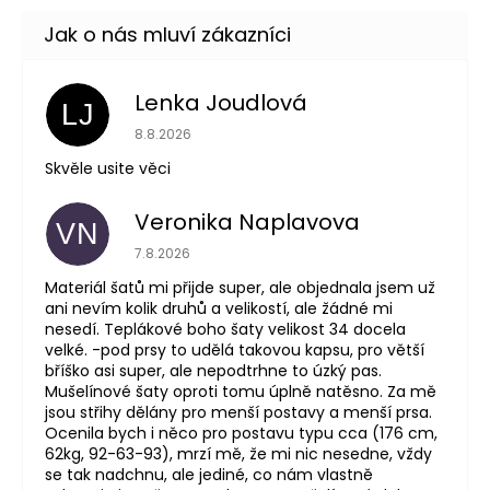
Lenka Joudlová
LJ
Hodnocení obchodu je 5 z 5 hvězdiček.
8.8.2026
Skvěle usite věci
Veronika Naplavova
VN
Hodnocení obchodu je 4 z 5 hvězdiček.
7.8.2026
Materiál šatů mi přijde super, ale objednala jsem už
ani nevím kolik druhů a velikostí, ale žádné mi
nesedí. Teplákové boho šaty velikost 34 docela
velké. -pod prsy to udělá takovou kapsu, pro větší
bříško asi super, ale nepodtrhne to úzký pas.
Mušelínové šaty oproti tomu úplně natěsno. Za mě
jsou střihy dělány pro menší postavy a menší prsa.
Ocenila bych i něco pro postavu typu cca (176 cm,
62kg, 92-63-93), mrzí mě, že mi nic nesedne, vždy
se tak nadchnu, ale jediné, co nám vlastně