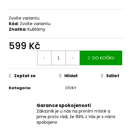
č
u
j
Zvolte variantu
e
Kód:
Zvolte variantu
m
Značka:
Kulišárny
e
599 Kč
ZAVINOVACÍ
Měrná
SUKNĚ
DO KOŠÍKU
cena:
MIDI
BLACK
S
KAPSAMI
Zeptat se
Hlídat
Sdílet
2
099
Kategorie
:
DÍVKY
Kč
Garance spokojenosti
Zákazník je u nás na prvním místě a
jsme proto rádi, že 99% z Vás je s námi
spokojeno