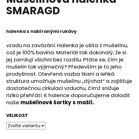
je
a
SMARAGD
0,0
z
j
5
í
hvězdiček.
t
halenka s nabíranými rukávy
?
vzadu na zavázání. Halenka je ušita z mušelínu,
což je 100% bavlna.
Materiál tak dokonalý, že si
jej zamilují všichni bez rozdílu. Ptáte se, čím je
mušelín tak výjimečný? Především je to jeho
HLEDAT
prodyšnost. Otevřená vazba tkaní a lehká
struktura umožňuje mušelínu „dýchat“ a zajišťuje
dostatečnou cirkulaci vzduchu, čímž snižuje
riziko přehřátí. K halence doporučujeme doladit
D
naše
mušelínové šortky s mašlí.
o
p
VELIKOST
o
r
u