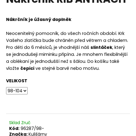
je
a
0,0
z
j
5
Nákrčník je úžasný doplněk
í
hvězdiček.
t
Neocenitelný pomocník, do všech ročních období. Krk
?
Vašeho zlatíčka bude chráněn před větrem a chladem.
Pro děti do 6 měsíců, je vhodnější náš
slintáček
, který
se jednodušeji miminku připína. Je mnohem flexibilnější
a oblékaní je jednodušší než s šálou. Do košíku také
vložte
čepici
ve stejné barvě nebo motivu.
HLEDAT
VELIKOST
D
o
p
o
r
Sklad Zruč
Kód:
96287/98-
u
Značka:
Kulišárny