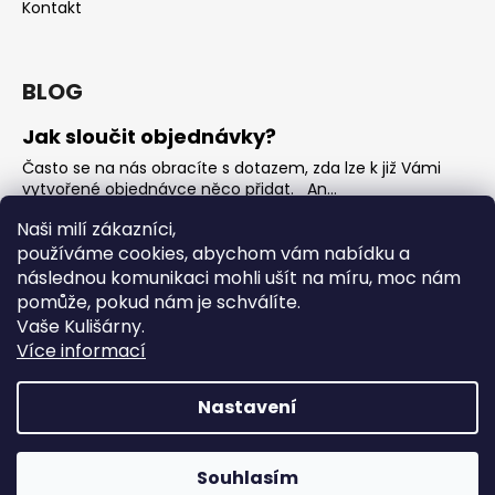
Kontakt
BLOG
Jak sloučit objednávky?
Často se na nás obracíte s dotazem, zda lze k již Vámi
vytvořené objednávce něco přidat. An...
Jak vybrat rostoucí overal na jaro?
Naši milí zákazníci,
používáme cookies, abychom vám nabídku a
Nejčastější otázka, kterou od Vás teď dostáváme je, jak
vybrat rostoucí overal na nadcházející jarní...
následnou komunikaci mohli ušít na míru, moc nám
pomůže, pokud nám je schválíte.
OVERALY jaké jsou mezi nimi rozdíly
Vaše Kulišárny.
Overaly jsou velmi oblíbeným kouskem. Snadno se
Více informací
oblékají, nevykasávají se a přebalování je hračka. ...
Nastavení
Vytvořil Shoptet
Copyright 2026
Kulišárny
. Všechna práva vyhrazena.
‼️ DO DNEŠNÍ PŮLNOCI‼️ ‼️ Sleva až 50% na Všechno zboží z
Souhlasím
Upravit nastavení cookies
kategorie ZBOŽÍ SKLADEM s kódem SKLAD50‼️