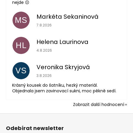
nejde ☹️
Markéta Sekaninová
MS
Hodnocení obchodu je 5 z 5 hvězdiček.
7.8.2026
Helena Laurinova
HL
Hodnocení obchodu je 5 z 5 hvězdiček.
4.8.2026
Veronika Skryjová
VS
Hodnocení obchodu je 5 z 5 hvězdiček.
3.8.2026
Krásný kousek do šatníku, hezký materiál.
Objednala jsem zavinovací sukni, moc pěkně sedí.
Zobrazit další hodnocení
Z
á
Odebírat newsletter
p