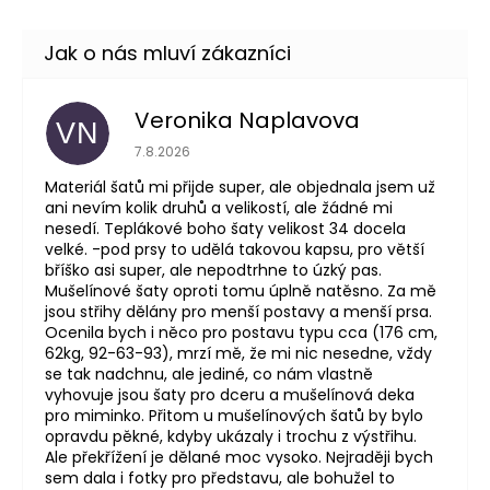
Veronika Naplavova
VN
Hodnocení obchodu je 4 z 5 hvězdiček.
7.8.2026
Materiál šatů mi přijde super, ale objednala jsem už
ani nevím kolik druhů a velikostí, ale žádné mi
nesedí. Teplákové boho šaty velikost 34 docela
velké. -pod prsy to udělá takovou kapsu, pro větší
bříško asi super, ale nepodtrhne to úzký pas.
Mušelínové šaty oproti tomu úplně natěsno. Za mě
jsou střihy dělány pro menší postavy a menší prsa.
Ocenila bych i něco pro postavu typu cca (176 cm,
62kg, 92-63-93), mrzí mě, že mi nic nesedne, vždy
se tak nadchnu, ale jediné, co nám vlastně
vyhovuje jsou šaty pro dceru a mušelínová deka
pro miminko. Přitom u mušelínových šatů by bylo
opravdu pěkné, kdyby ukázaly i trochu z výstřihu.
Ale překřížení je dělané moc vysoko. Nejraději bych
sem dala i fotky pro představu, ale bohužel to