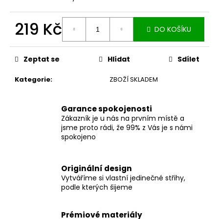
č
u
j
219 Kč
DO KOŠÍKU
e
Měrná
m
cena:
e
Zeptat se
Hlídat
Sdílet
Kategorie
:
ZBOŽÍ SKLADEM
DÁMSKÉ
BERMUDY
SILK
BLACK
Garance spokojenosti
Zákazník je u nás na prvním místě a
1
jsme proto rádi, že 99% z Vás je s námi
199
spokojeno
Kč
Originální design
Vytváříme si vlastní jedinečné střihy,
podle kterých šijeme
Prémiové materiály