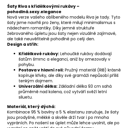
Šaty Riva s křidélkovými rukávy –
pohodlná.sexy.elegance
Nová verze vašeho oblíbeného modelu Riva je tady. Tyto
šaty jsme navrhli pro ženy, které milují minimalismus s
nádechem romantiky. Díky jemné struktuře
žebrovaného úpletu jsou šaty nejen vizuálně zajímavé,
ale také neuvěřitelně pohodlné po celý den.
Design a střih:
Křidélkové rukávy:
Lehoučké rukávy dodávají
šatům šmrnc a eleganci, aniž by omezovaly v
pohybu.
Postava v hlavní roli:
Pružný materiál (RIB) krásně
kopíruje křivky, ale díky své gramáži nepůsobí příliš
tenkým dojmem.
Univerzální délka:
Základní délka 93 cm sahá
průměrně nad kolena, což vytváří svěží letní
siluetu.
Materiál, který dýchá:
Kombinace 95 % bavlny a 5 % elastanu zaručuje, že šaty
jsou prodyšné, měkké a skvěle drží tvar i po mnoha
vypráních. Po nošení se úplet může lehce uvolnit, ale po