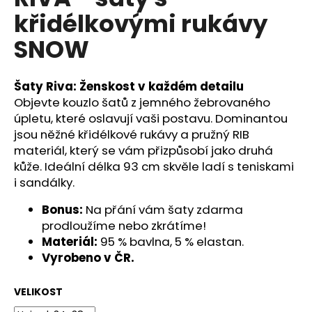
je
a
křidélkovými rukávy
0,0
z
j
SNOW
5
í
hvězdiček.
t
Šaty Riva: Ženskost v každém detailu
?
Objevte kouzlo šatů z jemného žebrovaného
úpletu, které oslavují vaši postavu. Dominantou
jsou něžné křidélkové rukávy a pružný RIB
materiál, který se vám přizpůsobí jako druhá
HLEDAT
kůže. Ideální délka 93 cm skvěle ladí s teniskami
i sandálky.
Bonus:
Na přání vám šaty zdarma
D
prodloužíme nebo zkrátíme!
o
Materiál:
95 % bavlna, 5 % elastan.
p
Vyrobeno v ČR.
o
r
VELIKOST
u