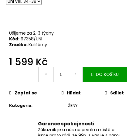
č
u
j
e
m
Ušijeme za 2-3 týdny
e
Kód:
97358/UNI
Značka:
Kulišárny
DÁMSKÉ
BERMUDY
1 599 Kč
SILK
BLACK
Měrná
DO KOŠÍKU
cena:
1
199
Kč
Zeptat se
Hlídat
Sdílet
Kategorie
:
ŽENY
Garance spokojenosti
Zákazník je u nás na prvním místě a
jsme proto rádi, že 99% z Vás je s námi