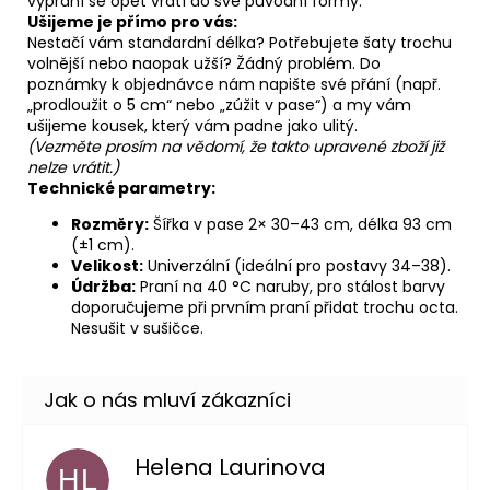
vyprání se opět vrátí do své původní formy.
Ušijeme je přímo pro vás:
Nestačí vám standardní délka? Potřebujete šaty trochu
volnější nebo naopak užší? Žádný problém. Do
poznámky k objednávce nám napište své přání (např.
„prodloužit o 5 cm“ nebo „zúžit v pase“) a my vám
ušijeme kousek, který vám padne jako ulitý.
(Vezměte prosím na vědomí, že takto upravené zboží již
nelze vrátit.)
Technické parametry:
Rozměry:
Šířka v pase 2× 30–43 cm, délka 93 cm
(±1 cm).
Velikost:
Univerzální (ideální pro postavy 34–38).
Údržba:
Praní na 40 °C naruby, pro stálost barvy
doporučujeme při prvním praní přidat trochu octa.
Nesušit v sušičce.
Helena Laurinova
HL