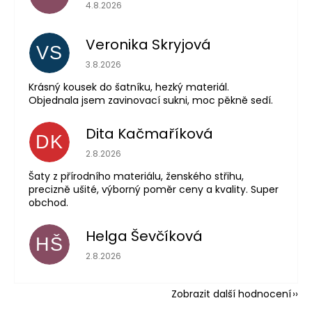
Hodnocení obchodu je 5 z 5 hvězdiček.
4.8.2026
Veronika Skryjová
VS
Hodnocení obchodu je 5 z 5 hvězdiček.
3.8.2026
Krásný kousek do šatníku, hezký materiál.
Objednala jsem zavinovací sukni, moc pěkně sedí.
Dita Kačmaříková
DK
Hodnocení obchodu je 5 z 5 hvězdiček.
2.8.2026
Šaty z přírodního materiálu, ženského střihu,
precizně ušité, výborný poměr ceny a kvality. Super
obchod.
Helga Ševčíková
HŠ
Hodnocení obchodu je 5 z 5 hvězdiček.
2.8.2026
Zobrazit další hodnocení