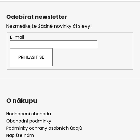
Z
á
Odebírat newsletter
p
Nezmeškejte žádné novinky či slevy!
a
t
E-mail
í
PŘIHLÁSIT SE
O nákupu
Hodnocení obchodu
Obchodní podmínky
Podmínky ochrany osobních údajů
Napište nám