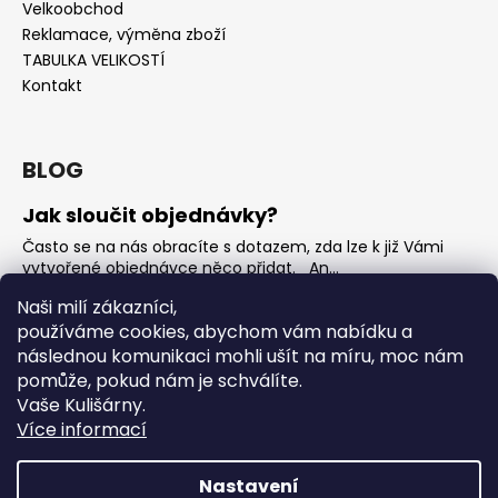
Velkoobchod
Reklamace, výměna zboží
TABULKA VELIKOSTÍ
Kontakt
BLOG
Jak sloučit objednávky?
Často se na nás obracíte s dotazem, zda lze k již Vámi
vytvořené objednávce něco přidat. An...
Jak vybrat rostoucí overal na jaro?
Naši milí zákazníci,
používáme cookies, abychom vám nabídku a
Nejčastější otázka, kterou od Vás teď dostáváme je, jak
vybrat rostoucí overal na nadcházející jarní...
následnou komunikaci mohli ušít na míru, moc nám
pomůže, pokud nám je schválíte.
OVERALY jaké jsou mezi nimi rozdíly
Vaše Kulišárny.
Overaly jsou velmi oblíbeným kouskem. Snadno se
Více informací
oblékají, nevykasávají se a přebalování je hračka. ...
Nastavení