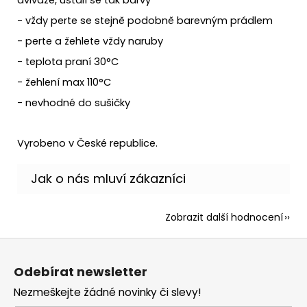
- vždy perte se stejně podobně barevným prádlem
- perte a žehlete vždy naruby
- teplota praní 30°C
- žehlení max 110°C
- nevhodné do sušičky
Vyrobeno v České republice.
Zobrazit další hodnocení
Z
á
Odebírat newsletter
p
Nezmeškejte žádné novinky či slevy!
a