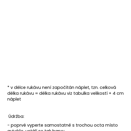
* v délce rukávu není započítán náplet, tzn. celková
délka rukávu = délka rukávu viz tabulka velikostí + 4 cm
náplet
Údržba:
- poprvé vyperte samostatně s trochou octa místo
aviváže, ustálí se tak barvy