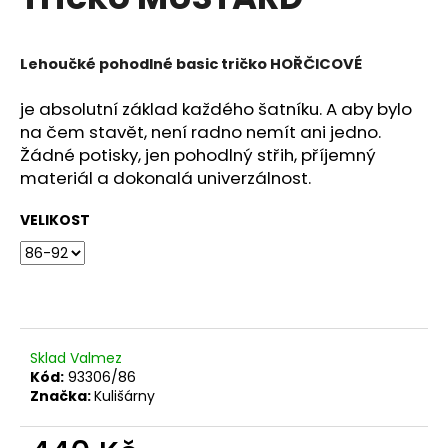
je
a
0,0
z
j
5
Lehoučké pohodlné basic tričko HOŘČICOVÉ
í
hvězdiček.
t
je absolutní základ každého šatníku. A aby bylo
?
na čem stavět, není radno nemít ani jedno.
Žádné potisky, jen pohodlný střih, příjemný
materiál a dokonalá univerzálnost.
VELIKOST
HLEDAT
D
o
Sklad Valmez
p
Kód:
93306/86
o
Značka:
Kulišárny
r
u