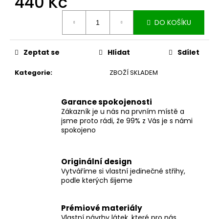
440 Kč
č
u
Měrná
j
DO KOŠÍKU
cena:
e
m
Zeptat se
Hlídat
Sdílet
e
Kategorie
:
ZBOŽÍ SKLADEM
ZAVINOVACÍ
SUKNĚ
MIDI
Garance spokojenosti
BLACK
Zákazník je u nás na prvním místě a
S
jsme proto rádi, že 99% z Vás je s námi
KAPSAMI
spokojeno
2
099
Kč
Originální design
Vytváříme si vlastní jedinečné střihy,
podle kterých šijeme
Prémiové materiály
Vlastní návrhy látek, které pro nás