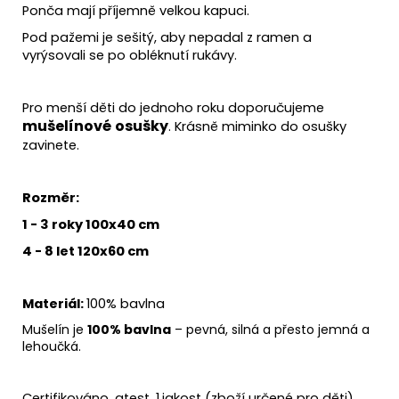
Ponča mají příjemně velkou kapuci.
Pod pažemi je sešitý, aby nepadal z ramen a
vyrýsovali se po obléknutí rukávy.
Pro menší děti do jednoho roku doporučujeme
mušelínové
osušky
. Krásně miminko do osušky
zavinete.
Rozměr:
1 - 3 roky 100x40 cm
4 - 8 let 120x60 cm
Materiál:
100% bavlna
Mušelín je
100% bavlna
– pevná, silná a přesto jemná a
lehoučká.
Certifikováno, atest, 1.jakost (zboží určené pro děti).