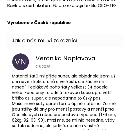
Bavlna s certifikátem EU pro ekologii textilu OKO-TEX.
Vyrobeno v České republice
Veronika Naplavova
VN
Hodnocení obchodu je 4 z 5 hvězdiček.
7.8.2026
Materiál šatů mi přijde super, ale objednala jsem už
ani nevím kolik druhů a velikostí, ale žádné mi
nesedí. Teplákové boho šaty velikost 34 docela
velké. -pod prsy to udělá takovou kapsu, pro větší
bříško asi super, ale nepodtrhne to úzký pas.
Mušelínové šaty oproti tomu úplně natěsno. Za mě
jsou střihy dělány pro menší postavy a menší prsa.
Ocenila bych i něco pro postavu typu cca (176 cm,
62kg, 92-63-93), mrzí mě, že mi nic nesedne, vždy
se tak nadchnu, ale jediné, co nám vlastně