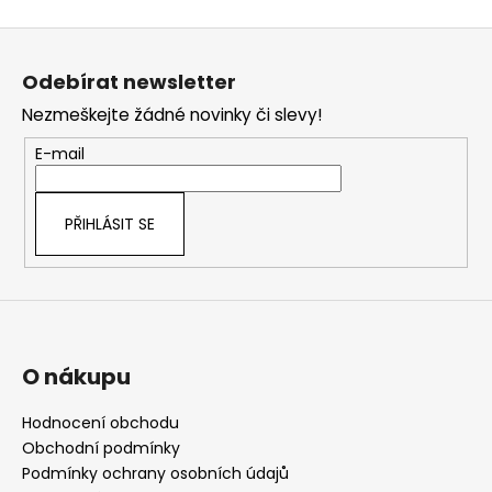
Z
á
Odebírat newsletter
p
Nezmeškejte žádné novinky či slevy!
a
t
E-mail
í
PŘIHLÁSIT SE
O nákupu
Hodnocení obchodu
Obchodní podmínky
Podmínky ochrany osobních údajů