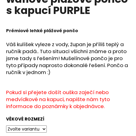
je
a
s kapucí PURPLE
0,0
z
j
5
í
hvězdiček.
t
Prémiové lehké plážové pončo
?
Váš kulíšek vyleze z vody, župan je příliš teplý a
ručník padá.. Tuto situaci všichni známe a proto
jsme tady s řešením! Mušelínové pončo je pro
tyto případy naprosto dokonalé řešení. Pončo a
HLEDAT
ručník v jednom :)
Pokud si přejete došít ouška zaječí nebo
D
medvídkové na kapuci, napište nám tyto
o
informace do poznámky k objednávce.
p
o
VĚKOVÉ ROZMEZÍ
r
u