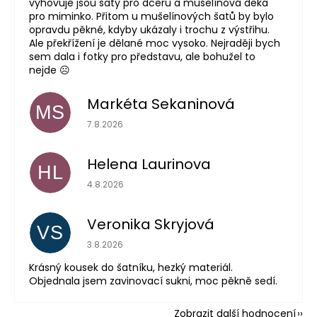
vyhovuje jsou šaty pro dceru a mušelínová deka
pro miminko. Přitom u mušelínových šatů by bylo
opravdu pěkné, kdyby ukázaly i trochu z výstřihu.
Ale překřížení je dělané moc vysoko. Nejraději bych
sem dala i fotky pro představu, ale bohužel to
nejde ☹️
Markéta Sekaninová
MS
Hodnocení obchodu je 5 z 5 hvězdiček.
7.8.2026
Helena Laurinova
HL
Hodnocení obchodu je 5 z 5 hvězdiček.
4.8.2026
Veronika Skryjová
VS
Hodnocení obchodu je 5 z 5 hvězdiček.
3.8.2026
Krásný kousek do šatníku, hezký materiál.
Objednala jsem zavinovací sukni, moc pěkně sedí.
Zobrazit další hodnocení