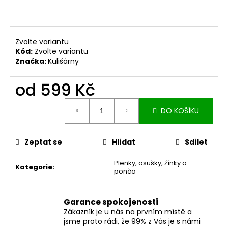
č
u
j
e
Zvolte variantu
m
Kód:
Zvolte variantu
e
Značka:
Kulišárny
od
599 Kč
DÁMSKÉ
BERMUDY
Měrná
SILK
DO KOŠÍKU
cena:
BLACK
1
199
Zeptat se
Hlídat
Sdílet
Kč
Plenky, osušky, žínky a
Kategorie
:
ponča
Garance spokojenosti
Zákazník je u nás na prvním místě a
jsme proto rádi, že 99% z Vás je s námi