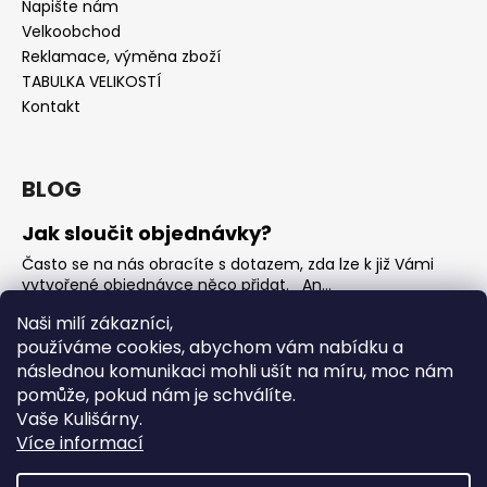
Napište nám
Velkoobchod
Reklamace, výměna zboží
TABULKA VELIKOSTÍ
Kontakt
BLOG
Jak sloučit objednávky?
Často se na nás obracíte s dotazem, zda lze k již Vámi
vytvořené objednávce něco přidat. An...
Jak vybrat rostoucí overal na jaro?
Naši milí zákazníci,
používáme cookies, abychom vám nabídku a
Nejčastější otázka, kterou od Vás teď dostáváme je, jak
vybrat rostoucí overal na nadcházející jarní...
následnou komunikaci mohli ušít na míru, moc nám
pomůže, pokud nám je schválíte.
OVERALY jaké jsou mezi nimi rozdíly
Vaše Kulišárny.
Overaly jsou velmi oblíbeným kouskem. Snadno se
Více informací
oblékají, nevykasávají se a přebalování je hračka. ...