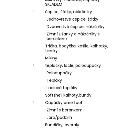
1 199 Kč
l
SKLADEM
čepice, šátky, nákrčníky
Jednovrstvé čepice, šátky
Dvouvrstvé čepice, nákrčníky
Zimní ušanky a nákrčníky s
beránkem
Trička, bodyčka, košile, kalhotky,
trenky
Mikiny
tepláčky, lacle, polodupačky
Polodupačky
Tepláky
Laclové tepláky
Softshell kalhoty,bundy
Capáčky bare foot
Zimní s beránkem
Jaro/podzim
Bundičky, overaly