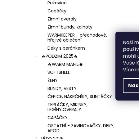
Rukavice
Capáčky
Zimní overaly
Zimní bundy, kalhoty
WARMKEEPER - přechodové,
hřejivé oblečení
Naši mi
Deky s beránkem
použí
mohli 
🔥PODZIM 2025🔥
Vaše K
🔥WARM MÁNIE🔥
Více i
SOFTSHELL
ŽENY
Nas
BUNDY, VESTY
ČEPICE, NÁKRČNÍKY, SLINTÁČKY
TEPLÁČKY, MIKINKY,
LEGÍNY,OVERALY
CAPÁČKY
OSTATNÍ - ZAVINOVAČKY, DEKY,
APOD.
LÉTO 2026