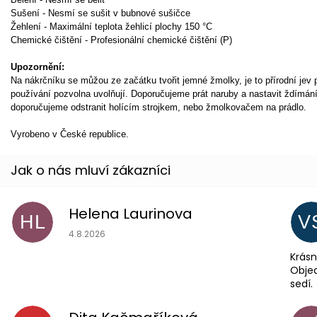
Sušení - Nesmí se sušit v bubnové sušičce
Žehlení - Maximální teplota žehlicí plochy 150 °C
Chemické čištění - Profesionální chemické čištění (P)
Upozornění:
Na nákrčníku se můžou ze začátku tvořit jemné žmolky, je to přírodní jev
používání pozvolna uvolňují. Doporučujeme prát naruby a nastavit ždímán
doporučujeme odstranit holícím strojkem, nebo žmolkovačem na prádlo.
Vyrobeno v České republice.
Helena Laurinova
HL
V
Hodnocení obchodu je 5 z 5 hvězdiček.
4.8.2026
Krásn
Objed
sedí.