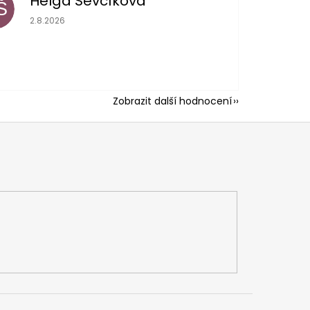
Helga Ševčíková
Š
Hodnocení obchodu je 5 z 5 hvězdiček.
2.8.2026
Zobrazit další hodnocení