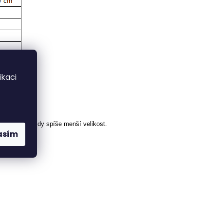
kaci
írejte proto vždy spíše menší velikost.
asím