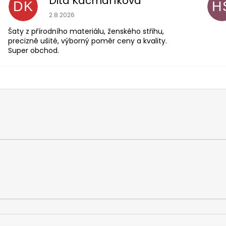
Dita Kačmaříková
DK
H
Hodnocení obchodu je 5 z 5 hvězdiček.
2.8.2026
Šaty z přírodního materiálu, ženského střihu,
precizně ušité, výborný poměr ceny a kvality.
Super obchod.