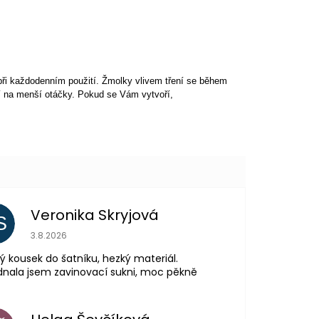
 při každodenním použití. Žmolky vlivem tření se během
í na menší otáčky. Pokud se Vám vytvoří,
Veronika Skryjová
S
Hodnocení obchodu je 5 z 5 hvězdiček.
3.8.2026
ý kousek do šatníku, hezký materiál.
nala jsem zavinovací sukni, moc pěkně