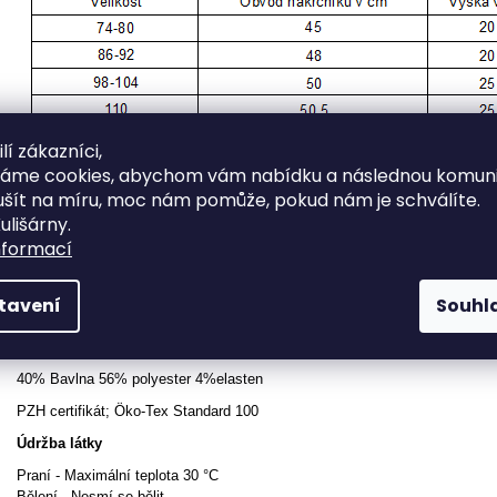
lí zákazníci,
váme cookies, abychom vám nabídku a následnou komuni
ušít na míru, moc nám pomůže, pokud nám je schválíte.
ulišárny.
nformací
Tabulky velikostí odpovídají tabulce nákrčníků. Látka je velmi pružná, vyb
tavení
Souhl
Materiál
40% Bavlna 56% polyester 4%elasten
PZH certifikát; Öko-Tex Standard 100
Údržba látky
Praní - Maximální teplota 30 °C
Bělení - Nesmí se bělit