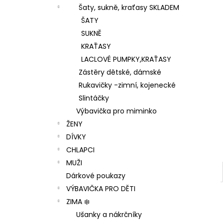
Šaty, sukně, kraťasy SKLADEM
ŠATY
SUKNĚ
KRAŤASY
LACLOVÉ PUMPKY,KRAŤASY
Zástěry dětské, dámské
Rukavičky -zimní, kojenecké
Slintáčky
Výbavička pro miminko
ŽENY
DÍVKY
CHLAPCI
MUŽI
Dárkové poukazy
VÝBAVIČKA PRO DĚTI
ZIMA ❄️
Ušanky a nákrčníky