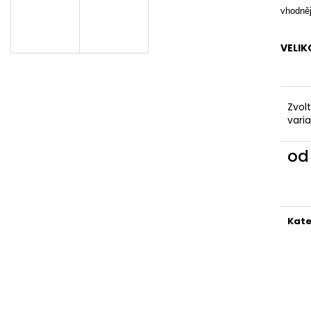
KAPSAMI
2 199 Kč
vhodně
2 099 Kč
VELIK
Zvol
vari
o
Měr
cena
Kate