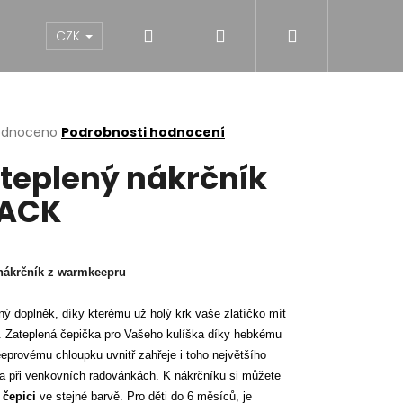
Hledat
Přihlášení
Nákupní
NY
DÍVKY
CHLAPCI
MUŽI
Dárk
CZK
košík
rné
odnoceno
Podrobnosti hodnocení
cení
teplený nákrčník
ktu
LACK
ček.
nákrčník z warmkeepru
ný doplněk, díky kterému už holý krk vaše zlatíčko mít
 Zateplená čepička pro Vašeho kulíška díky hebkému
provému chloupku uvnitř zahřeje i toho největšího
a při venkovních radovánkách. K nákrčníku si můžete
NĚ MIDI BLACK S
i
čepici
ve stejné barvě. Pro děti do 6 měsíců, je