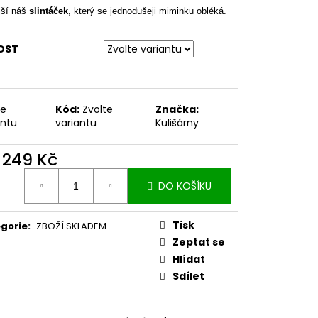
jší náš
slintáček
, který se jednodušeji miminku obléká.
OST
te
Kód:
Zvolte
Značka:
antu
variantu
Kulišárny
d
249 Kč
ná
DO KOŠÍKU
:
Tisk
gorie
:
ZBOŽÍ SKLADEM
Zeptat se
Hlídat
Sdílet