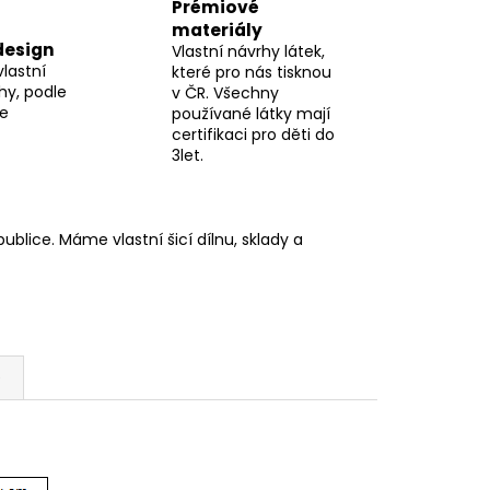
Prémiové
materiály
design
Vlastní návrhy látek,
vlastní
které pro nás tisknou
hy, podle
v ČR. Všechny
me
používané látky mají
certifikaci pro děti do
3let.
blice. Máme vlastní šicí dílnu, sklady a
e