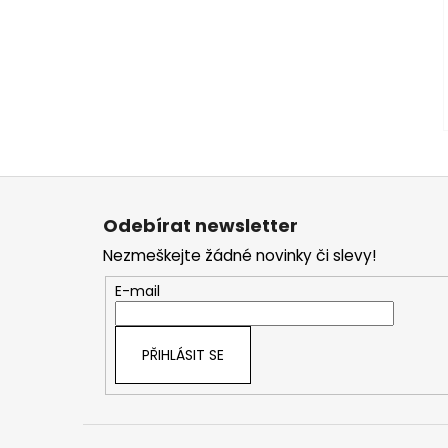
Z
á
Odebírat newsletter
p
Nezmeškejte žádné novinky či slevy!
a
t
E-mail
í
PŘIHLÁSIT SE