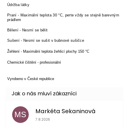
Údržba látky
Praní - Maximální teplota 30 °C, perte vždy se stejně barevným
prádlem
Bělení - Nesmí se bělit
Sušení - Nesmí se sušit v bubnové sušičce
Žehlení - Maximální teplota žehlicí plochy 150 °C
Chemické čištění - profesionální
Vyrobeno v České republice
Markéta Sekaninová
MS
Hodnocení obchodu je 5 z 5 hvězdiček.
7.8.2026