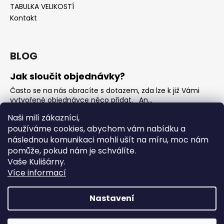
TABULKA VELIKOSTÍ
Kontakt
BLOG
Jak sloučit objednávky?
Často se na nás obracíte s dotazem, zda lze k již Vámi
vytvořené objednávce něco přidat. An...
Jak vybrat rostoucí overal na jaro?
Naši milí zákazníci,
používáme cookies, abychom vám nabídku a
Nejčastější otázka, kterou od Vás teď dostáváme je, jak
vybrat rostoucí overal na nadcházející jarní...
následnou komunikaci mohli ušít na míru, moc nám
pomůže, pokud nám je schválíte.
OVERALY jaké jsou mezi nimi rozdíly
Vaše Kulišárny.
Overaly jsou velmi oblíbeným kouskem. Snadno se
Více informací
oblékají, nevykasávají se a přebalování je hračka. ...
Nastavení
Vytvořil Shoptet
Copyright 2026
Kulišárny
. Všechna práva vyhrazena.