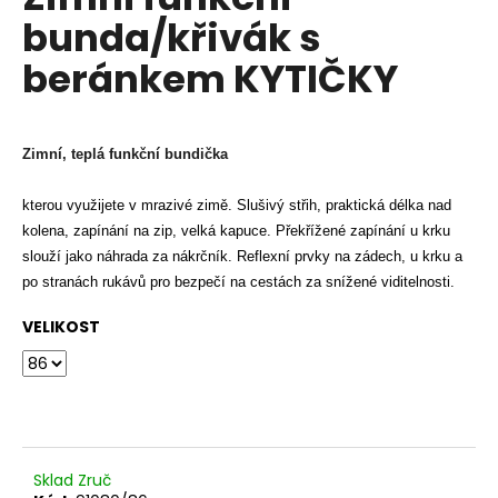
je
a
bunda/křivák s
0,0
z
j
beránkem KYTIČKY
5
í
hvězdiček.
t
?
Zimní, teplá funkční bundička
kterou využijete v mrazivé zimě. Slušivý střih, praktická délka nad
kolena, zapínání na zip, velká kapuce. Překřížené zapínání u krku
HLEDAT
slouží jako náhrada za nákrčník. Reflexní prvky na zádech, u krku a
po stranách rukávů pro bezpečí na cestách za snížené viditelnosti.
VELIKOST
D
o
p
o
r
u
Sklad Zruč