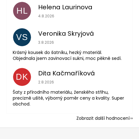
Helena Laurinova
HL
Hodnocení obchodu je 5 z 5 hvězdiček.
4.8.2026
Veronika Skryjová
VS
Hodnocení obchodu je 5 z 5 hvězdiček.
3.8.2026
Krásný kousek do šatníku, hezký materiál.
Objednala jsem zavinovací sukni, moc pěkně sedí.
Dita Kačmaříková
DK
Hodnocení obchodu je 5 z 5 hvězdiček.
2.8.2026
Šaty z přírodního materiálu, ženského střihu,
precizně ušité, výborný poměr ceny a kvality. Super
obchod.
Zobrazit další hodnocení
Z