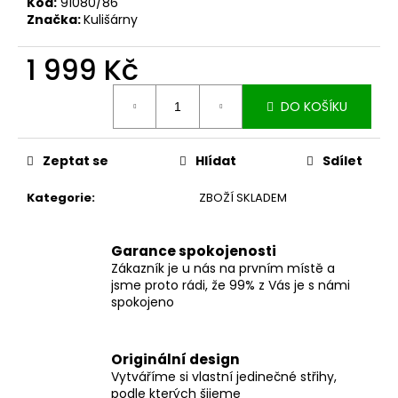
č
Kód:
91080/86
u
Značka:
Kulišárny
j
e
1 999 Kč
m
Měrná
e
DO KOŠÍKU
cena:
MUŠELÍNOVÉ
Zeptat se
Hlídat
Sdílet
ŠATY
KATE
S
Kategorie
:
ZBOŽÍ SKLADEM
KAPSAMI
WINE
2
Garance spokojenosti
199
Zákazník je u nás na prvním místě a
Kč
jsme proto rádi, že 99% z Vás je s námi
spokojeno
Originální design
Vytváříme si vlastní jedinečné střihy,
podle kterých šijeme