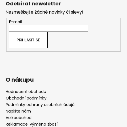
á
Odebírat newsletter
p
Nezmeškejte žádné novinky či slevy!
a
t
E-mail
í
PŘIHLÁSIT SE
O nákupu
Hodnocení obchodu
Obchodní podmínky
Podmínky ochrany osobních údajů
Napište nám
Velkoobchod
Reklamace, výměna zboží