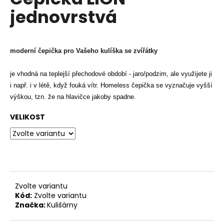
je
a
jednovrstvá
0,0
z
j
5
í
hvězdiček.
t
moderní čepička pro Vašeho kulíška se zvířátky
?
je vhodná na teplejší přechodové období - jaro/podzim, ale využijete ji
i např. i v létě, když fouká vítr.
Homeless čepička se vyznačuje vyšší
výškou, tzn. že na hlavičce jakoby spadne.
HLEDAT
VELIKOST
D
o
p
Zvolte variantu
o
Kód:
Zvolte variantu
r
Značka:
Kulišárny
u