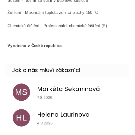
Sušení - Nesmí se sušit v bubnové sušičce
Žehlení - Maximální teplota žehlicí plochy 150 °C
Chemické čištění - Profesionální chemické čištění (P)
Vyrobeno v České republice
Markéta Sekaninová
MS
Hodnocení obchodu je 5 z 5 hvězdiček.
7.8.2026
Helena Laurinova
HL
Hodnocení obchodu je 5 z 5 hvězdiček.
4.8.2026