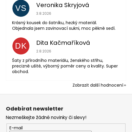
Veronika Skryjová
VS
Hodnocení obchodu je 5 z 5 hvězdiček.
3.8.2026
Krásný kousek do šatníku, hezký materiál.
Objednala jsem zavinovací sukni, moc pěkně sedí.
Dita Kačmaříková
DK
Hodnocení obchodu je 5 z 5 hvězdiček.
2.8.2026
Šaty z přírodního materiálu, ženského střihu,
precizně ušité, výborný poměr ceny a kvality. Super
obchod.
Zobrazit další hodnocení
Z
á
Odebírat newsletter
p
Nezmeškejte žádné novinky či slevy!
a
t
E-mail