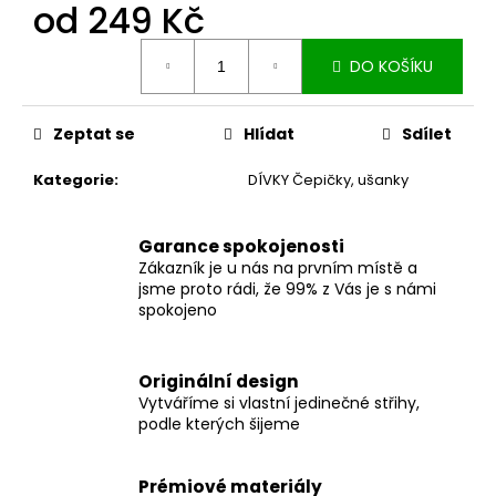
č
od
249 Kč
u
j
Měrná
DO KOŠÍKU
cena:
e
m
e
Zeptat se
Hlídat
Sdílet
Kategorie
:
DÍVKY Čepičky, ušanky
DÁMSKÉ
BERMUDY
SILK
BLACK
Garance spokojenosti
Zákazník je u nás na prvním místě a
1
jsme proto rádi, že 99% z Vás je s námi
199
spokojeno
Kč
Originální design
Vytváříme si vlastní jedinečné střihy,
podle kterých šijeme
Prémiové materiály