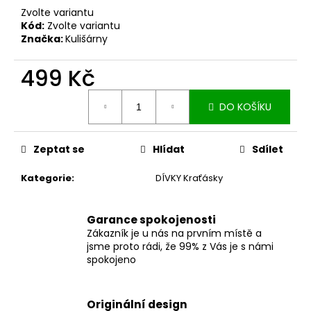
č
Zvolte variantu
u
Kód:
Zvolte variantu
j
Značka:
Kulišárny
e
m
499 Kč
e
Měrná
DO KOŠÍKU
cena:
MUŠELÍNOVÉ
ŠATY
KATE
Zeptat se
Hlídat
Sdílet
S
KAPSAMI
WINE
Kategorie
:
DÍVKY Kraťásky
2
199
Kč
Garance spokojenosti
Zákazník je u nás na prvním místě a
jsme proto rádi, že 99% z Vás je s námi
spokojeno
Originální design