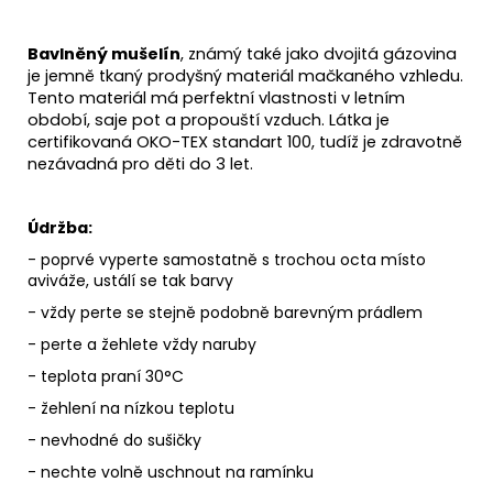
Bavlněný mušelín
, známý také jako dvojitá gázovina
je jemně tkaný prodyšný materiál mačkaného vzhledu.
Tento materiál má perfektní vlastnosti v letním
období, saje pot a propouští vzduch. Látka je
certifikovaná OKO-TEX standart 100, tudíž je zdravotně
nezávadná pro děti do 3 let.
Údržba:
- poprvé vyperte samostatně s trochou octa místo
aviváže, ustálí se tak barvy
- vždy perte se stejně podobně barevným prádlem
- perte a žehlete vždy naruby
- teplota praní 30°C
- žehlení na nízkou teplotu
- nevhodné do sušičky
- nechte volně uschnout na ramínku