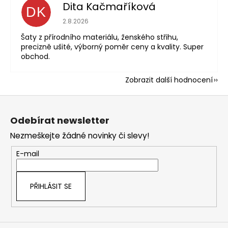
Dita Kačmaříková
DK
Hodnocení obchodu je 5 z 5 hvězdiček.
2.8.2026
Šaty z přírodního materiálu, ženského střihu,
precizně ušité, výborný poměr ceny a kvality. Super
obchod.
Zobrazit další hodnocení
Z
á
Odebírat newsletter
p
Nezmeškejte žádné novinky či slevy!
a
t
E-mail
í
PŘIHLÁSIT SE