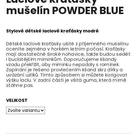
je
a
mušelín POWDER BLUE
0,0
z
j
5
í
hvězdiček.
t
Stylové dětské laclové kraťásky modré
?
Dětské laclové kraťásky ušité z příjemného mušelínu
oceníte zejména v horkém letním počasí.
Kraťásky
mají dostatečně široké nohavice, takže budou sedět
i buclatějším miminkům.
Doporučujeme kšandy
vzadu překřížit, aby miminku nepadaly s ramínek.
Zapínání je řešeno provlečením kšand skrz dírky a
HLEDAT
uvázání uzlíků. Tímto způsobem si můžete korigovat
výšku laclu.
V zadní části je všitá guma, která mírně
stáhne pas.
D
VELIKOST
o
p
o
r
u