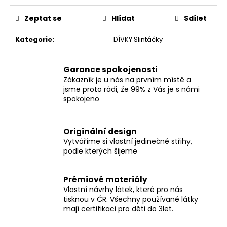
č
u
Zeptat se
Hlídat
Sdílet
j
e
Kategorie
:
DÍVKY Slintáčky
m
e
Garance spokojenosti
Zákazník je u nás na prvním místě a
ZAVINOVACÍ
jsme proto rádi, že 99% z Vás je s námi
SUKNĚ
spokojeno
MIDI
BLACK
S
KAPSAMI
Originální design
Vytváříme si vlastní jedinečné střihy,
2
podle kterých šijeme
099
Kč
Prémiové materiály
Vlastní návrhy látek, které pro nás
tisknou v ČR. Všechny používané látky
mají certifikaci pro děti do 3let.