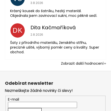
Hodnocení obchodu je 5 z 5 hvězdiček.
3.8.2026
Krásný kousek do šatníku, hezký materiál.
Objednala jsem zavinovací sukni, moc pěkně sedí.
Dita Kačmaříková
DK
Hodnocení obchodu je 5 z 5 hvězdiček.
2.8.2026
Šaty z přírodního materiálu, ženského střihu,
precizně ušité, výborný poměr ceny a kvality. Super
obchod.
Zobrazit další hodnocení
Z
á
Odebírat newsletter
p
Nezmeškejte žádné novinky či slevy!
a
t
E-mail
í