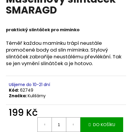
je
a
SMARAGD
0,0
z
j
5
í
hvězdiček.
t
praktický slintáček pro miminko
?
Téměř každou maminku trápí neustále
promočené body od slin miminka. Stylový
slintáček zabraňije neustálému převlékání. Tak
se jen vymění slinátček a je hotovo.
HLEDAT
Ušijeme do 10-21 dní
Kód:
62749
D
Značka:
Kulišárny
o
p
199 Kč
o
r
Měrná
DO KOŠÍKU
u
cena: