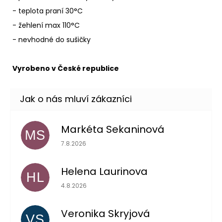
- teplota praní 30°C
- žehlení max 110°C
- nevhodné do sušičky
Vyrobeno v České republice
Markéta Sekaninová
MS
Hodnocení obchodu je 5 z 5 hvězdiček.
7.8.2026
Helena Laurinova
HL
Hodnocení obchodu je 5 z 5 hvězdiček.
4.8.2026
Veronika Skryjová
VS