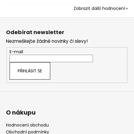
Zobrazit další hodnocení
Z
á
Odebírat newsletter
p
Nezmeškejte žádné novinky či slevy!
a
t
E-mail
í
PŘIHLÁSIT SE
O nákupu
Hodnocení obchodu
Obchodní podmínky