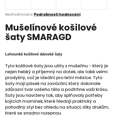
a
j
Průměrné
Neohodnoceno
Podrobnosti hodnocení
í
hodnocení
Mušelínové košilové
produktu
t
je
?
šaty SMARAGD
0,0
z
5
hvězdiček.
Lehounké košilové dámské šaty
HLEDAT
Tyto košilové šaty jsou ušity z mušelínu - který je
nejen hebký a příjemný na dotek, ale také velmi
prodyšný, což je ideální pro letní měsíce. Tyto
D
šaty mají pásek na zavázání, který dokonale
o
zdůrazní tvar vašeho těla a podtrhne vaši krásu.
p
Š
aty jsou navrženy tak, aby splňovaly potřeby
o
kojících maminek, které hledají praktický a
r
pohodlný styl bez ohledu na situaci, díky drukům,
u
které se snadno rozepnou.