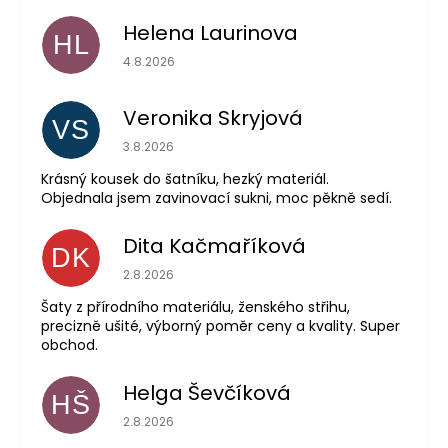
Helena Laurinova
HL
Hodnocení obchodu je 5 z 5 hvězdiček.
4.8.2026
Veronika Skryjová
VS
Hodnocení obchodu je 5 z 5 hvězdiček.
3.8.2026
Krásný kousek do šatníku, hezký materiál.
Objednala jsem zavinovací sukni, moc pěkně sedí.
Dita Kačmaříková
DK
Hodnocení obchodu je 5 z 5 hvězdiček.
2.8.2026
Šaty z přírodního materiálu, ženského střihu,
precizně ušité, výborný poměr ceny a kvality. Super
obchod.
Helga Ševčíková
HŠ
Hodnocení obchodu je 5 z 5 hvězdiček.
2.8.2026