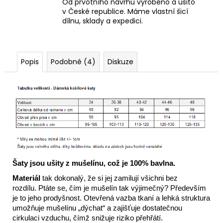
Od prvotního návrhu vyrobeno a ušito
v České republice. Máme vlastní šicí
dílnu, sklady a expedici.
Popis
Podobné (4)
Diskuze
Šaty jsou ušity z mušelínu, což je 100% bavlna.
Materiál
tak dokonalý, že si jej zamilují všichni bez
rozdílu. Ptáte se, čím je mušelín tak výjimečný? Především
je to jeho prodyšnost. Otevřená vazba tkaní a lehká struktura
umožňuje mušelínu „dýchat“ a zajišťuje dostatečnou
cirkulaci vzduchu, čímž snižuje riziko přehřátí.