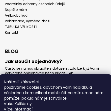
Podmínky ochrany osobních údajů
Napište nám
Velkoobchod
Reklamace, výměna zboží
TABULKA VELIKOSTÍ
Kontakt
BLOG
Jak sloučit objednávky?
Často se na nás obracíte s dotazem, zda lze k již Vámi
vytvořené objednávce něco přidat. An...
Jak vybrat rostoucí overal na jaro?
Naši milí zákazníci,
používáme cookies, abychom vám nabídku a
Nejčastější otázka, kterou od Vás teď dostáváme je, jak
vybrat rostoucí overal na nadcházející jarní...
následnou komunikaci mohli ušít na míru, moc nám
pomůže, pokud nám je schválíte.
OVERALY jaké jsou mezi nimi rozdíly
Vaše Kulišárny.
Overaly jsou velmi oblíbeným kouskem. Snadno se
Více informací