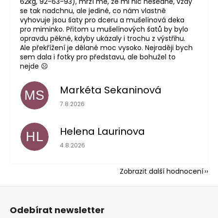
62kg, 92-63-93), mrzí mě, že mi nic nesedne, vždy
se tak nadchnu, ale jediné, co nám vlastně
vyhovuje jsou šaty pro dceru a mušelínová deka
pro miminko. Přitom u mušelínových šatů by bylo
opravdu pěkné, kdyby ukázaly i trochu z výstřihu.
Ale překřížení je dělané moc vysoko. Nejraději bych
sem dala i fotky pro představu, ale bohužel to
nejde ☹️
Markéta Sekaninová
MS
Hodnocení obchodu je 5 z 5 hvězdiček.
7.8.2026
Helena Laurinova
HL
Hodnocení obchodu je 5 z 5 hvězdiček.
4.8.2026
Zobrazit další hodnocení
Z
á
Odebírat newsletter
p