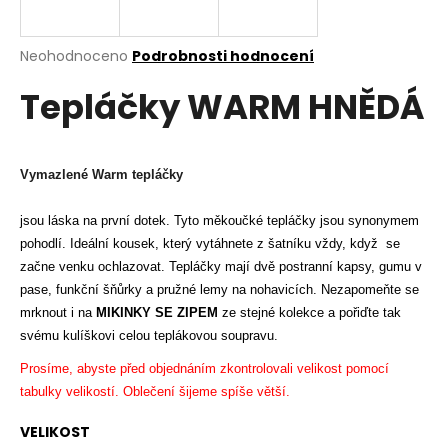
a
j
Průměrné
Neohodnoceno
Podrobnosti hodnocení
í
hodnocení
Tepláčky WARM HNĚDÁ
produktu
t
je
?
0,0
z
5
Vymazlené Warm tepláčky
hvězdiček.
jsou láska na první dotek. Tyto měkoučké tepláčky jsou synonymem
HLEDAT
pohodlí.
Ideální kousek, který vytáhnete z šatníku vždy, když se
začne venku ochlazovat.
Tepláčky mají dvě postranní kapsy, gumu v
pase, funkční šňůrky a pružné lemy na nohavicích.
Nezapomeňte se
D
mrknout i na
MIKINKY SE ZIPEM
ze stejné kolekce a pořiďte tak
o
svému kulíškovi celou teplákovou soupravu.
p
Prosíme, abyste před objednáním zkontrolovali velikost pomocí
o
tabulky velikostí. Oblečení šijeme spíše větší.
r
u
VELIKOST