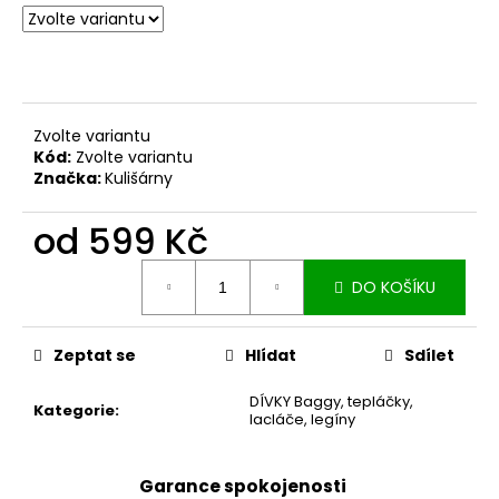
č
u
j
e
m
e
Zvolte variantu
Kód:
Zvolte variantu
Značka:
Kulišárny
MUŠELÍNOVÉ
ŠATY
KATE
od
599 Kč
S
KAPSAMI
Měrná
WINE
DO KOŠÍKU
cena:
2
199
Kč
Zeptat se
Hlídat
Sdílet
DÍVKY Baggy, tepláčky,
Kategorie
:
lacláče, legíny
Garance spokojenosti