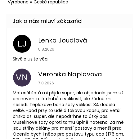
Vyrobeno v České republice
Lenka Joudlová
LJ
Hodnocení obchodu je 5 z 5 hvězdiček.
8.8.2026
Skvěle usite věci
Veronika Naplavova
VN
Hodnocení obchodu je 4 z 5 hvězdiček.
7.8.2026
Materiál šatů mi přijde super, ale objednala jsem už
ani nevím kolik druhů a velikostí, ale žádné mi
nesedí. Teplákové boho šaty velikost 34 docela
velké. -pod prsy to udělá takovou kapsu, pro větší
bříško asi super, ale nepodtrhne to úzký pas.
Mušelínové šaty oproti tomu úplně natěsno. Za mě
jsou střihy dělány pro menší postavy a menší prsa.
Ocenila bych i něco pro postavu typu cca (176 cm,