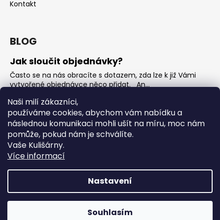
Kontakt
BLOG
Jak sloučit objednávky?
Často se na nás obracíte s dotazem, zda lze k již Vámi
vytvořené objednávce něco přidat. An...
Jak vybrat rostoucí overal na jaro?
Naši milí zákazníci,
používáme cookies, abychom vám nabídku a
Nejčastější otázka, kterou od Vás teď dostáváme je, jak
vybrat rostoucí overal na nadcházející jarní...
následnou komunikaci mohli ušít na míru, moc nám
pomůže, pokud nám je schválíte.
OVERALY jaké jsou mezi nimi rozdíly
Vaše Kulišárny.
Overaly jsou velmi oblíbeným kouskem. Snadno se
Více informací
oblékají, nevykasávají se a přebalování je hračka. ...
Nastavení
Vytvořil Shoptet
Copyright 2026
Kulišárny
. Všechna práva vyhrazena.
Souhlasím
Upravit nastavení cookies