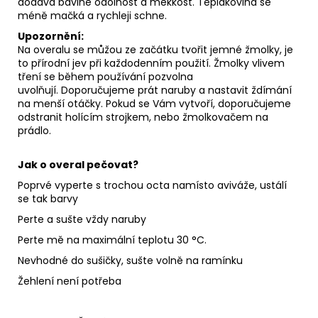
dodává bavlně odolnost a měkkost. Teplákovina se
méně mačká a rychleji schne.
Upozornění:
Na overalu se můžou ze začátku tvořit jemné žmolky, je
to přírodní jev při každodenním použití. Žmolky vlivem
tření se během používání pozvolna
uvolňují. Doporučujeme prát naruby a nastavit ždímání
na menší otáčky. Pokud se Vám vytvoří, doporučujeme
odstranit holícím strojkem, nebo žmolkovačem na
prádlo.
Jak o overal pečovat?
Poprvé vyperte s trochou octa namísto aviváže, ustálí
se tak barvy
Perte a sušte vždy naruby
Perte mě na maximální teplotu 30 °C.
Nevhodné do sušičky, sušte volně na ramínku
Žehlení není potřeba