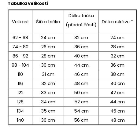
Tabulka velikostí
Délka trička
Velikost
Šířka trička
Délka rukávu *
(přední části)
62 - 68
24 cm
32 cm
24 cm
74 - 80
26 cm
36 cm
28 cm
86 - 92
28 cm
40 cm
32 cm
98 - 104
30 cm
44 cm
36 cm
110
31 cm
46 cm
38 cm
116
32 cm
48 cm
40 cm
122
33 cm
50 cm
42 cm
128
34 cm
52 cm
44 cm
134
35 cm
54 cm
46 cm
140
36 cm
56 cm
48 cm