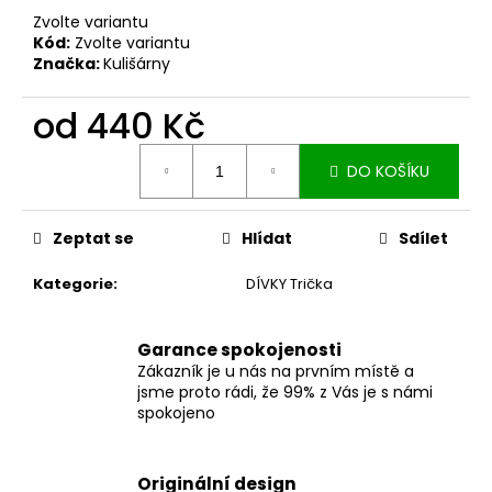
č
Zvolte variantu
u
Kód:
Zvolte variantu
j
Značka:
Kulišárny
e
m
od
440 Kč
e
Měrná
DO KOŠÍKU
cena:
ZAVINOVACÍ
SUKNĚ
MIDI
Zeptat se
Hlídat
Sdílet
BLACK
S
KAPSAMI
Kategorie
:
DÍVKY Trička
2
099
Kč
Garance spokojenosti
Zákazník je u nás na prvním místě a
jsme proto rádi, že 99% z Vás je s námi
spokojeno
Originální design