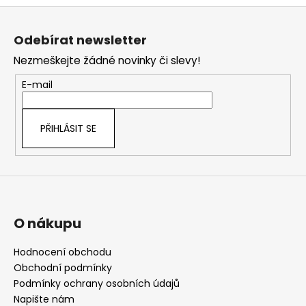
Z
á
Odebírat newsletter
p
Nezmeškejte žádné novinky či slevy!
a
t
E-mail
í
PŘIHLÁSIT SE
O nákupu
Hodnocení obchodu
Obchodní podmínky
Podmínky ochrany osobních údajů
Napište nám