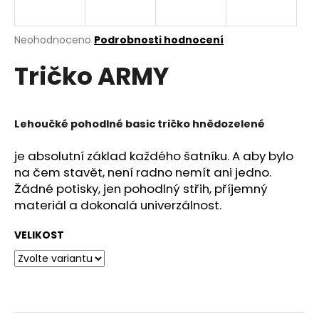
a
j
Průměrné
Neohodnoceno
Podrobnosti hodnocení
í
hodnocení
Tričko ARMY
produktu
t
je
?
0,0
z
5
Lehoučké pohodlné basic tričko hnědozelené
hvězdiček.
je absolutní základ každého šatníku. A aby bylo
HLEDAT
na čem stavět, není radno nemít ani jedno.
Žádné potisky, jen pohodlný střih, příjemný
materiál a dokonalá univerzálnost.
D
VELIKOST
o
p
o
r
u