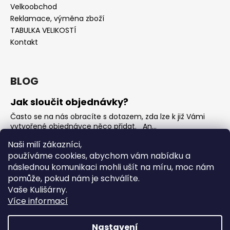
Velkoobchod
Reklamace, výměna zboží
TABULKA VELIKOSTÍ
Kontakt
BLOG
Jak sloučit objednávky?
Často se na nás obracíte s dotazem, zda lze k již Vámi
vytvořené objednávce něco přidat. An...
Jak vybrat rostoucí overal na jaro?
Naši milí zákazníci,
používáme cookies, abychom vám nabídku a
Nejčastější otázka, kterou od Vás teď dostáváme je, jak
vybrat rostoucí overal na nadcházející jarní...
následnou komunikaci mohli ušít na míru, moc nám
pomůže, pokud nám je schválíte.
OVERALY jaké jsou mezi nimi rozdíly
Vaše Kulišárny.
Overaly jsou velmi oblíbeným kouskem. Snadno se
Více informací
oblékají, nevykasávají se a přebalování je hračka. ...
Nastavení