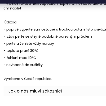
* v délce rukávu není započítán náplet, tzn. celková délka ru
cm náplet
Údržba:
- poprvé vyperte samostatně s trochou octa místo aviváže,
- vždy perte se stejně podobně barevným prádlem
- perte a žehlete vždy naruby
- teplota praní 30°C
- žehlení max 110°C
- nevhodné do sušičky
Vyrobeno v České republice.