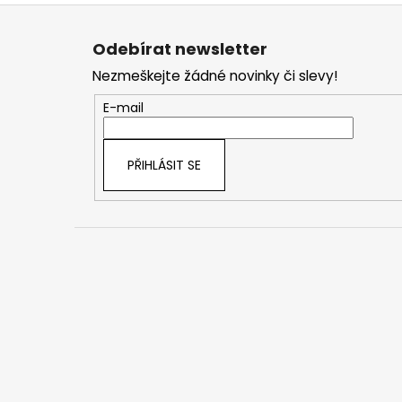
Z
á
Odebírat newsletter
p
Nezmeškejte žádné novinky či slevy!
a
t
E-mail
í
PŘIHLÁSIT SE