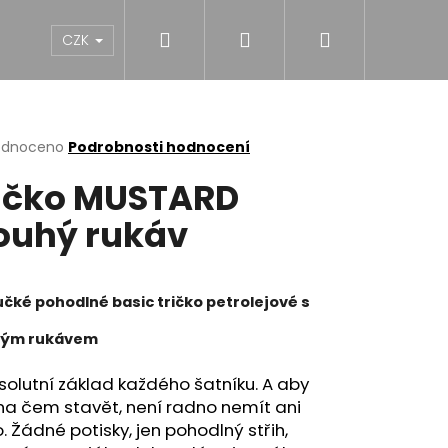
Hledat
Přihlášení
Nákupní
NY
DÍVKY
CHLAPCI
MUŽI
Dárk
CZK
košík
rné
odnoceno
Podrobnosti hodnocení
cení
ičko MUSTARD
ktu
ouhý rukáv
ček.
čké pohodlné basic tričko petrolejové s
hým rukávem
solutní základ každého šatníku. A aby
na čem stavět, není radno nemít ani
. Žádné potisky, jen pohodlný střih,
NĚ MIDI BLACK S