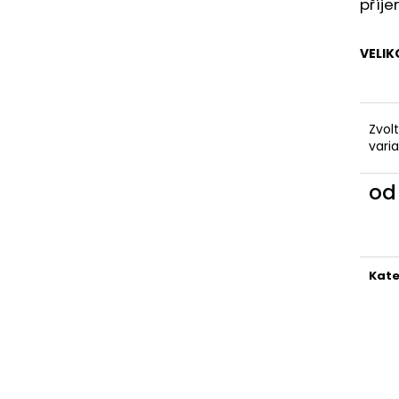
KAPSAMI
příje
2 199 Kč
2 099 Kč
VELIK
Zvol
vari
o
Měr
cena
Kate