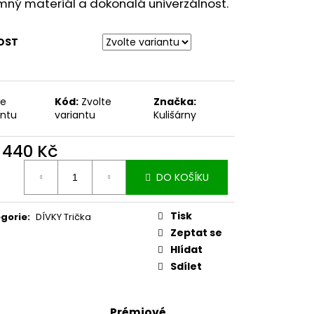
mný materiál a dokonalá univerzálnost.
OST
te
Kód:
Zvolte
Značka:
antu
variantu
Kulišárny
d
440 Kč
ná
DO KOŠÍKU
:
Tisk
gorie
:
DÍVKY Trička
Zeptat se
Hlídat
Sdílet
Prémiové