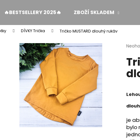
🔥BESTSELLERY 2025🔥
ZBOŽÍ SKLADEM
ŽE
otky
DÍVKY Trička
Tričko MUSTARD dlouhý rukáv
Co potřebujete najít?
Průmě
Neoh
hodno
Tr
produ
HLEDAT
je
dl
0,0
z
5
Doporučujeme
hvězdi
Lehou
dlou
je ab
bylo 
jedno
MUŠELÍNOVÉ ŠATY KATE S KAPSAMI WINE
ZAVINOVACÍ SUK