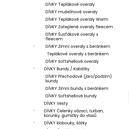
DÍVKY Teplákové overaly
DÍVKY mušelínové overaly
DÍVKY Teplákové overaly Warm
DÍVKY Zateplené overaly fleecem
DÍVKY Šusťákové overaly s
fleecem
DÍVKY Zimní overaly s beránkem
Teplákové overaly s beránkem
DÍVKY Softshellové overaly
DÍVKY Bundy / Kabátky
DÍVKY Přechodové (jaro/podzim)
bundy
DÍVKY Zimní bundy s beránkem
DÍVKY Softshellové bundy
DÍVKY Vesty
DÍVKY Čelenky vázací, turban,
korunky, gumičky do vlasů
DÍVKY klobouky, šátky