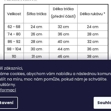
Délka trička
Velikost
Šířka trička
Délka rukávu *
(přední části)
62 - 68
24 cm
32 cm
24 cm
74 - 80
26 cm
36 cm
28 cm
86 - 92
28 cm
40 cm
32 cm
98 - 104
30 cm
44 cm
36 cm
110
31 cm
46 cm
38 cm
116
32 cm
48 cm
40 cm
lí zákazníci,
122
33 cm
50 cm
42 cm
váme cookies, abychom vám nabídku a následnou komuni
ušít na míru, moc nám pomůže, pokud nám je schválíte.
128
34 cm
52 cm
44 cm
ulišárny.
134
35 cm
54 cm
46 cm
nformací
140
36 cm
56 cm
48 cm
tavení
Souhl