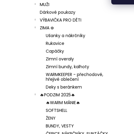
MUŽI
Dárkové poukazy
VÝBAVIČKA PRO DĚTI
ZIMA ❄️
Ušanky a nákrčníky
Rukavice
Capáčky
Zimní overaly
Zimní bundy, kalhoty
WARMKEEPER - přechodové,
hřejivé oblečení
Deky s beránkem
🔥PODZIM 2025🔥
🔥WARM MÁNIE🔥
SOFTSHELL
ŽENY
BUNDY, VESTY
ČEPICE, NÁKRČNÍKY, SLINTÁČKY