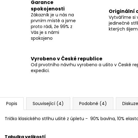
Garance
spokojenosti
Originální 
Zákazník je u nás na
Vytváříme si 
prvním místě a jsme
jedinečné stři
proto rádi, že 99% z
kterých šije
Vás je s námi
spokojeno
Vyrobeno v České republice
Od prvotního návrhu vyrobeno a ušito v České repu
expedici.
Popis
Související (4)
Podobné (4)
Diskuz
Tričko klasického střihu ušité z úpletu -
90% bavlna, 10% elast
Tabulka velikostí