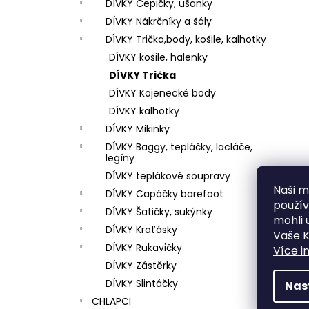
DÍVKY Čepičky, ušanky
DÍVKY Nákrčníky a šály
DÍVKY Trička,body, košile, kalhotky
DÍVKY košile, halenky
DÍVKY Trička
DÍVKY Kojenecké body
DÍVKY kalhotky
DÍVKY Mikinky
DÍVKY Baggy, tepláčky, lacláče,
legíny
DÍVKY teplákové soupravy
Naši mi
DÍVKY Capáčky barefoot
použí
DÍVKY Šatičky, sukýnky
mohli 
DÍVKY Kraťásky
Vaše K
DÍVKY Rukavičky
Více i
DÍVKY Zástěrky
DÍVKY Slintáčky
Nas
CHLAPCI