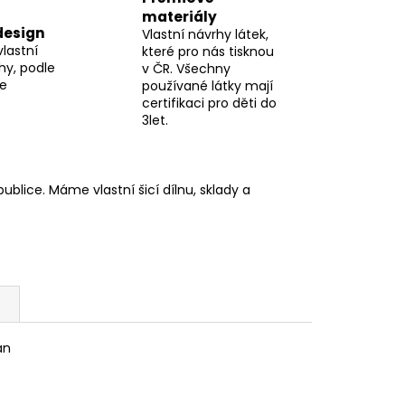
materiály
design
Vlastní návrhy látek,
vlastní
které pro nás tisknou
hy, podle
v ČR. Všechny
me
používané látky mají
certifikaci pro děti do
3let.
blice. Máme vlastní šicí dílnu, sklady a
e
an