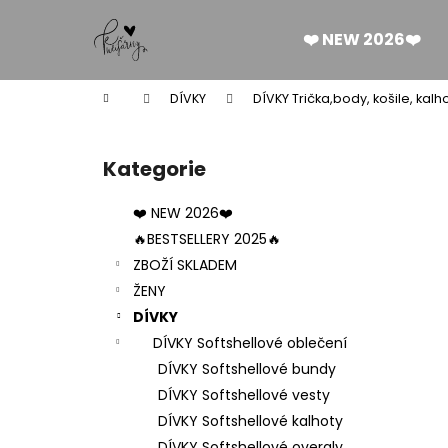
K
Přejít
na
o
❤️ NEW 2026❤️
obsah
Zpět
Zpět
š
do
do
í
Domů
DÍVKY
DÍVKY Trička,body, košile, kalh
k
obchodu
obchodu
P
o
Kategorie
Přeskočit
s
kategorie
t
❤️ NEW 2026❤️
r
🔥BESTSELLERY 2025🔥
a
ZBOŽÍ SKLADEM
n
ŽENY
n
DÍVKY
í
DÍVKY Softshellové oblečení
p
DÍVKY Softshellové bundy
a
DÍVKY Softshellové vesty
n
DÍVKY Softshellové kalhoty
DÁMSKÉ BERMUDY SILK BLACK
e
DÍVKY Softshellové overaly